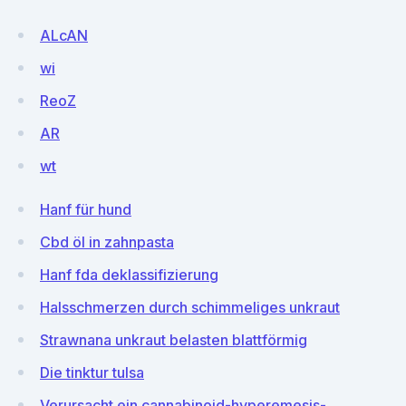
ALcAN
wi
ReoZ
AR
wt
Hanf für hund
Cbd öl in zahnpasta
Hanf fda deklassifizierung
Halsschmerzen durch schimmeliges unkraut
Strawnana unkraut belasten blattförmig
Die tinktur tulsa
Verursacht ein cannabinoid-hyperemesis-